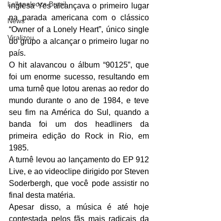
Lollapalooza Brasil
inglesa Yes alcançava o primeiro lugar 
na parada americana com o clássico 
News
“Owner of a Lonely Heart”, único single 
Viralizou
do grupo a alcançar o primeiro lugar no 
país.
O hit alavancou o álbum “90125”, que 
foi um enorme sucesso, resultando em 
uma turnê que lotou arenas ao redor do 
mundo durante o ano de 1984, e teve 
seu fim na América do Sul, quando a 
banda foi um dos headliners da 
primeira edição do Rock in Rio, em 
1985.
A turnê levou ao lançamento do EP 912 
Live, e ao videoclipe dirigido por Steven 
Soderbergh, que você pode assistir no 
final desta matéria.
Apesar disso, a música é até hoje 
contestada pelos fãs mais radicais da 