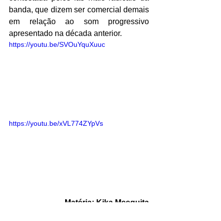
banda, que dizem ser comercial demais 
em relação ao som progressivo 
apresentado na década anterior.
https://youtu.be/SVOuYquXuuc
https://youtu.be/xVL774ZYpVs
Matéria: Kika Mesquita
Saiba Mais | Música