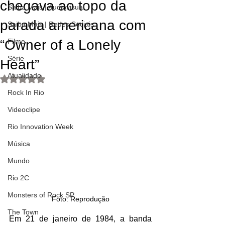
chegava ao topo da
Saiba Mais | Audiovisual
parada americana com
Saiba Mais | Redes Sociais
“Owner of a Lonely
Filme
Série
Heart”
Atualidade
Avaliado com NaN de 5 estrelas.
Rock In Rio
Videoclipe
Rio Innovation Week
Música
Mundo
Rio 2C
Monsters of Rock SP
Foto: Reprodução
The Town
Em 21 de janeiro de 1984, a banda 