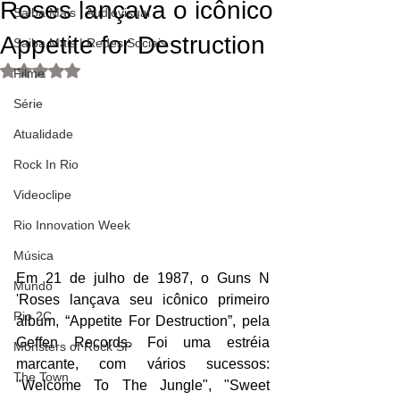
Roses lançava o icônico
Saiba Mais | Audiovisual
Appetite for Destruction
Saiba Mais | Redes Sociais
Avaliado com NaN de 5 estrelas.
Filme
Série
Atualidade
Rock In Rio
Videoclipe
Rio Innovation Week
Música
Em 21 de julho de 1987, o Guns N 
Mundo
'Roses lançava seu icônico primeiro 
Rio 2C
álbum, “Appetite For Destruction”, pela 
Geffen Records. Foi uma estréia 
Monsters of Rock SP
marcante, com vários sucessos: 
The Town
"Welcome To The Jungle", "Sweet 