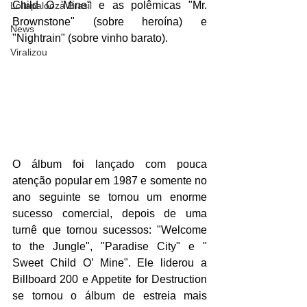
Child O 'Mine" e as polêmicas "Mr. 
Lollapalooza Brasil
Brownstone" (sobre heroína) e 
News
"Nightrain" (sobre vinho barato).
Viralizou
O álbum foi lançado com pouca 
atenção popular em 1987 e somente no 
ano seguinte se tornou um enorme 
sucesso comercial, depois de uma 
turnê que tornou sucessos: "Welcome 
to the Jungle", "Paradise City" e " 
Sweet Child O’ Mine". Ele liderou a 
Billboard 200 e Appetite for Destruction 
se tornou o álbum de estreia mais 