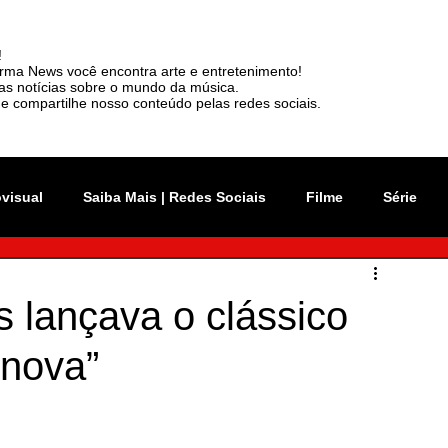
!
rma News você encontra arte e entretenimento!
mas notícias sobre o mundo da música.
e compartilhe nosso conteúdo pelas redes sociais.
ovisual
Saiba Mais | Redes Sociais
Filme
Série
vation Week
Música
Mundo
Rio 2C
s lançava o clássico
nova”
sil
News
Viralizou