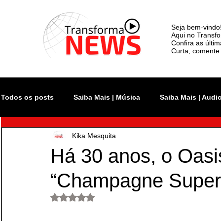
Seja bem-vindo
Aqui no Transfo
Confira as últi
Curta, comente 
Todos os posts
Saiba Mais | Música
Saiba Mais | Audi
Kika Mesquita
Atualidade
Rock In Rio
Videoclipe
Rio Inno
Há 30 anos, o Oasi
“Champagne Super
Monsters of Rock SP
The Town
Lollapalooza Bra
Avaliado com NaN de 5 estrelas.