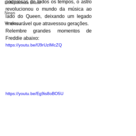
poderosas de todos os tempos, o astro 
Lollapalooza Brasil
revolucionou o mundo da música ao 
News
lado do Queen, deixando um legado 
Viralizou
imensurável que atravessou gerações.
Relembre grandes momentos de 
Freddie abaixo:
https://youtu.be/fJ9rUzIMcZQ
https://youtu.be/Eg9is8oBO5U