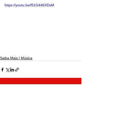
https://youtu.be/f51G446XDsM
Saiba Mais | Música
Ver tudo
Posts recentes