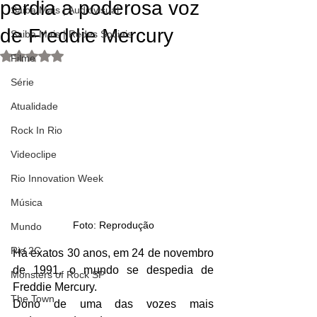
perdia a poderosa voz
Saiba Mais | Audiovisual
de Freddie Mercury
Saiba Mais | Redes Sociais
Avaliado com NaN de 5 estrelas.
Filme
Série
Atualidade
Rock In Rio
Videoclipe
Rio Innovation Week
Música
Foto: Reprodução
Mundo
Rio 2C
Há exatos 30 anos, em 24 de novembro 
de 1991, o mundo se despedia de 
Monsters of Rock SP
Freddie Mercury.
The Town
Dono de uma das vozes mais 