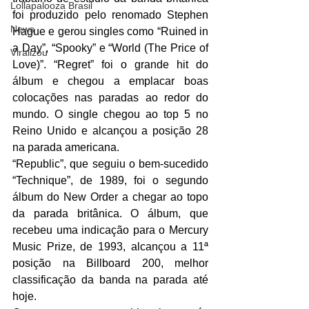
Lollapalooza Brasil
foi produzido pelo renomado Stephen 
News
Hague e gerou singles como “Ruined in 
a Day”, “Spooky” e “World (The Price of 
Viralizou
Love)”. “Regret” foi o grande hit do 
álbum e chegou a emplacar boas 
colocações nas paradas ao redor do 
mundo. O single chegou ao top 5 no 
Reino Unido e alcançou a posição 28 
na parada americana.
“Republic”, que seguiu o bem-sucedido 
“Technique”, de 1989, foi o segundo 
álbum do New Order a chegar ao topo 
da parada britânica. O álbum, que 
recebeu uma indicação para o Mercury 
Music Prize, de 1993, alcançou a 11ª 
posição na Billboard 200, melhor 
classificação da banda na parada até 
hoje.