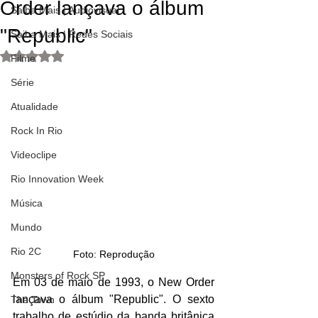
Order lançava o álbum
Saiba Mais | Audiovisual
"Republic"
Saiba Mais | Redes Sociais
Avaliado com NaN de 5 estrelas.
Filme
Série
Atualidade
Rock In Rio
Videoclipe
Rio Innovation Week
Música
Mundo
Rio 2C
Foto: Reprodução
Monsters of Rock SP
Em 03 de maio de 1993, o New Order 
lançava o álbum "Republic". O sexto 
The Town
trabalho de estúdio da banda britânica 