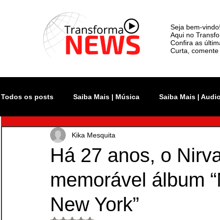
Seja bem-vindo
Aqui no Transfo
Confira as últi
Curta, comente 
Todos os posts
Saiba Mais | Música
Saiba Mais | Audi
Kika Mesquita
Atualidade
Rock In Rio
Videoclipe
Rio Inno
Há 27 anos, o Nirv
memorável álbum “
Monsters of Rock SP
The Town
Lollapalooza Bra
New York”