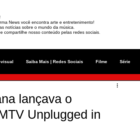
!
rma News você encontra arte e entretenimento!
mas notícias sobre o mundo da música.
e compartilhe nosso conteúdo pelas redes sociais.
ovisual
Saiba Mais | Redes Sociais
Filme
Série
vation Week
Música
Mundo
Rio 2C
ana lançava o
MTV Unplugged in
sil
News
Viralizou