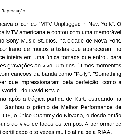
: Reprodução
çava o icônico “MTV Unplugged in New York”. O 
d da MTV americana e contou com uma memorável 
o Sony Music Studios, na cidade de Nova York, 
trário de muitos artistas que apareceram no 
ce inteira em uma única tomada que entrou para 
es gravações ao vivo. Um dos últimos momentos 
t com canções da banda como "Polly", "Something 
ver que impressionaram pela perfeição, como a 
e World", de David Bowie. 
na após a trágica partida de Kurt, estreando na 
d.  Ganhou o prêmio de Melhor Performance de 
996, o único Grammy do Nirvana, e desde então 
buns ao vivo de todos os tempos. A performance 
ertificado oito vezes multiplatina pela RIAA.