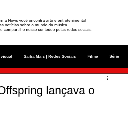
!
rma News você encontra arte e entretenimento!
mas notícias sobre o mundo da música.
e compartilhe nosso conteúdo pelas redes sociais.
ovisual
Saiba Mais | Redes Sociais
Filme
Série
vation Week
Música
Mundo
Rio 2C
Offspring lançava o
sil
News
Viralizou