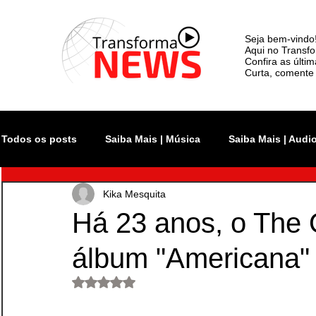
Seja bem-vindo
Aqui no Transfo
Confira as últi
Curta, comente 
Todos os posts
Saiba Mais | Música
Saiba Mais | Audi
Kika Mesquita
Atualidade
Rock In Rio
Videoclipe
Rio Inno
Há 23 anos, o The 
álbum "Americana"
Monsters of Rock SP
The Town
Lollapalooza Bra
Avaliado com NaN de 5 estrelas.