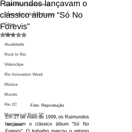
Raimundos lançavam o
Saiba Mais | Audiovisual
clássico álbum “Só No
Saiba Mais | Redes Sociais
Forevis”
Filme
Série
Avaliado com NaN de 5 estrelas.
Atualidade
Rock In Rio
Videoclipe
Rio Innovation Week
Música
Mundo
Rio 2C
Foto: Reprodução
Monsters of Rock SP
Em 27 de maio de 1999, os Raimundos 
lançavam o clássico álbum “Só No 
The Town
Forevis”. O trabalho marcou o retorno 