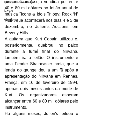
personalizado) seja vendida por entre 
Lollapalooza Brasil
40 e 80 mil dólares no leilão anual de 
News
música "Icons & Idols Trilogy: Rock ‘N’ 
Viralizou
Roll", que acontecerá nos dias 4 e 5 de 
dezembro, no Julien’s Auctions, em 
Beverly Hills.
A guitarra que Kurt Cobain utilizou e, 
posteriormente, quebrou no palco 
durante a turnê final do Nirvana, 
também irá a leilão. O instrumento é 
uma Fender Stratocaster preta, que a 
lenda do grunge deu a um fã após a 
apresentação do Nirvana em Rennes, 
França, em 16 de fevereiro de 1994, 
apenas dois meses antes da morte de 
Kurt. Os organizadores esperam 
alcançar entre 60 e 80 mil dólares pelo 
instrumento. 
Há alguns meses, Julien's leiloou o 