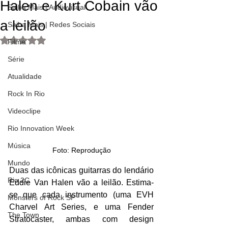
Halen e Kurt Cobain vão
Saiba Mais | Audiovisual
a leilão
Saiba Mais | Redes Sociais
Avaliado com NaN de 5 estrelas.
Filme
Série
Atualidade
Rock In Rio
Videoclipe
Rio Innovation Week
Música
Foto: Reprodução
Mundo
Duas das icônicas guitarras do lendário 
Rio 2C
Eddie Van Halen vão a leilão. Estima-
se que cada instrumento (uma EVH 
Monsters of Rock SP
Charvel Art Series, e uma Fender 
The Town
Stratocaster, ambas com design 