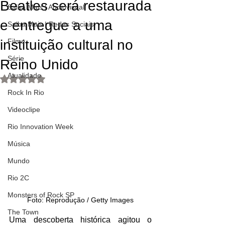
Beatles será restaurada
Saiba Mais | Audiovisual
e entregue a uma
Saiba Mais | Redes Sociais
instituição cultural no
Filme
Série
Reino Unido
Atualidade
Avaliado com NaN de 5 estrelas.
Rock In Rio
Videoclipe
Rio Innovation Week
Música
Mundo
Rio 2C
Monsters of Rock SP
Foto: Reprodução / Getty Images
The Town
Uma descoberta histórica agitou o 