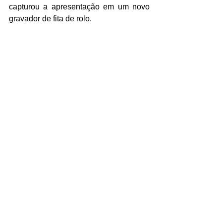
capturou a apresentação em um novo 
gravador de fita de rolo.
"Eu diria que cresci naquele instante", 
explicou Bloomfield sobre o impacto 
que o show teve sobre ele como 
adolescente. "Parece um pouco 
exagerado, mas eu percebi que era 
algo de outro planeta. Foi só quando 
começaram a tocar que ouvimos os 
gritos e percebemos que estávamos no 
meio da Beatlemania. Era algo que 
nunca havíamos experimentado nem 
remotamente".
Em 2020, a escola de Buckinghamshire 
instalou uma placa para comemorar a 
visita dos Beatles. Na época, Paul 
McCartney lembrou: "bons garotos da 