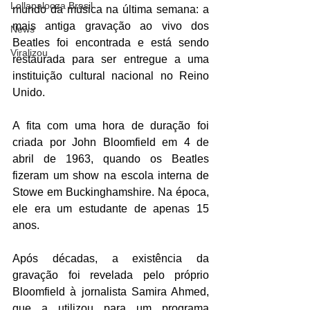
Lollapalooza Brasil
mundo da música na última semana: a 
mais antiga gravação ao vivo dos 
News
Beatles foi encontrada e está sendo 
Viralizou
restaurada para ser entregue a uma 
instituição cultural nacional no Reino 
Unido. 
A fita com uma hora de duração foi 
criada por John Bloomfield em 4 de 
abril de 1963, quando os Beatles 
fizeram um show na escola interna de 
Stowe em Buckinghamshire. Na época, 
ele era um estudante de apenas 15 
anos.
Após décadas, a existência da 
gravação foi revelada pelo próprio 
Bloomfield à jornalista Samira Ahmed, 
que a utilizou para um programa 