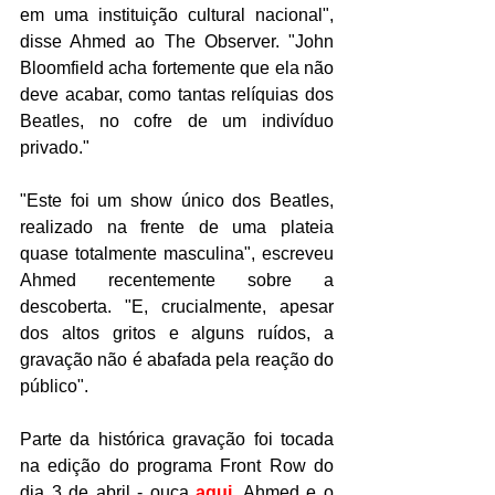
em uma instituição cultural nacional", 
disse Ahmed ao The Observer. "John 
Bloomfield acha fortemente que ela não 
deve acabar, como tantas relíquias dos 
Beatles, no cofre de um indivíduo 
privado."
"Este foi um show único dos Beatles, 
realizado na frente de uma plateia 
quase totalmente masculina", escreveu 
Ahmed recentemente sobre a 
descoberta. "E, crucialmente, apesar 
dos altos gritos e alguns ruídos, a 
gravação não é abafada pela reação do 
público".
Parte da histórica gravação foi tocada 
na edição do programa Front Row do 
dia 3 de abril - ouça 
aqui
.
 Ahmed e o 