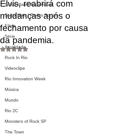
Elvis, reabrirá com
Saiba Mais | Audiovisual
mudanças após o
Saiba Mais | Redes Sociais
fechamento por causa
Filme
Série
da pandemia.
Atualidade
Avaliado com NaN de 5 estrelas.
Rock In Rio
Videoclipe
Rio Innovation Week
Música
Mundo
Rio 2C
Monsters of Rock SP
The Town