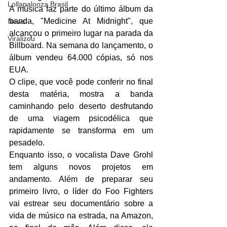
Lollapalooza Brasil
A música faz parte do último álbum da 
banda, "Medicine At Midnight", que 
News
alcançou o primeiro lugar na parada da 
Viralizou
Billboard. Na semana do lançamento, o 
álbum vendeu 64.000 cópias, só nos 
EUA.
O clipe, que você pode conferir no final 
desta matéria, mostra a banda 
caminhando pelo deserto desfrutando 
de uma viagem psicodélica que 
rapidamente se transforma em um 
pesadelo. 
Enquanto isso, o vocalista Dave Grohl 
tem alguns novos projetos em 
andamento. Além de preparar seu 
primeiro livro, o líder do Foo Fighters 
vai estrear seu documentário sobre a 
vida de músico na estrada, na Amazon, 