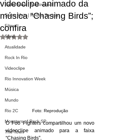
videoclipe animado da
Saiba Mais | Audiovisual
música “Chasing Birds”;
Saiba Mais | Redes Sociais
confira
Filme
Série
Avaliado com NaN de 5 estrelas.
Atualidade
Rock In Rio
Videoclipe
Rio Innovation Week
Música
Mundo
Rio 2C
Foto: Reprodução
Monsters of Rock SP
O Foo Fighters compartilhou um novo 
videoclipe animado para a faixa 
The Town
“Chasing Birds”.