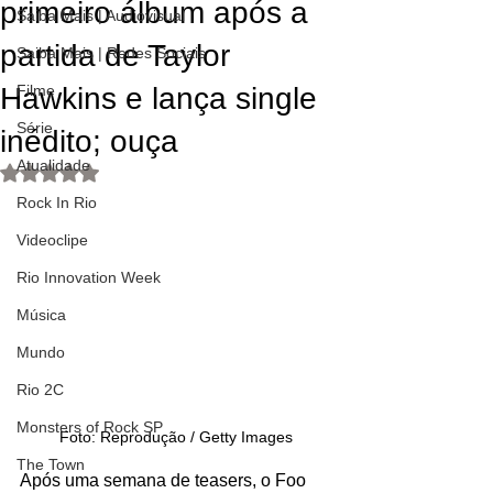
primeiro álbum após a
Saiba Mais | Audiovisual
partida de Taylor
Saiba Mais | Redes Sociais
Hawkins e lança single
Filme
Série
inédito; ouça
Atualidade
Avaliado com NaN de 5 estrelas.
Rock In Rio
Videoclipe
Rio Innovation Week
Música
Mundo
Rio 2C
Monsters of Rock SP
Foto: Reprodução / Getty Images
The Town
Após uma semana de teasers, o Foo 