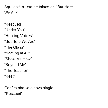
Aqui está a lista de faixas de "But Here 
We Are":
“Rescued”
“Under You”
“Hearing Voices”
“But Here We Are”
“The Glass”
“Nothing at All”
“Show Me How”
“Beyond Me”
“The Teacher”
“Rest”
Confira abaixo o novo single, 
"Rescued":
https://youtu.be/j3S8wdJhgac