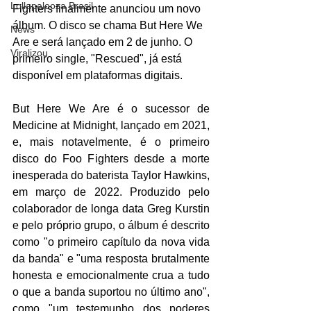
Lollapalooza Brasil
Fighters finalmente anunciou um novo 
álbum. O disco se chama But Here We 
News
Are e será lançado em 2 de junho. O 
Viralizou
primeiro single, "Rescued", já está 
disponível em plataformas digitais.
But Here We Are é o sucessor de 
Medicine at Midnight, lançado em 2021, 
e, mais notavelmente, é o primeiro 
disco do Foo Fighters desde a morte 
inesperada do baterista Taylor Hawkins, 
em março de 2022. Produzido pelo 
colaborador de longa data Greg Kurstin 
e pelo próprio grupo, o álbum é descrito 
como "o primeiro capítulo da nova vida 
da banda" e "uma resposta brutalmente 
honesta e emocionalmente crua a tudo 
o que a banda suportou no último ano", 
como "um testemunho dos poderes 