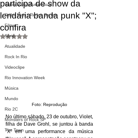
participa de show da
Saiba Mais | Audiovisual
lendária banda punk "X";
Saiba Mais | Redes Sociais
confira
Filme
Série
Avaliado com NaN de 5 estrelas.
Atualidade
Rock In Rio
Videoclipe
Rio Innovation Week
Música
Mundo
Foto: Reprodução
Rio 2C
No último sábado, 23 de outubro, Violet, 
Monsters of Rock SP
filha de Dave Grohl, se juntou à banda 
The Town
“X” em uma performance da música 