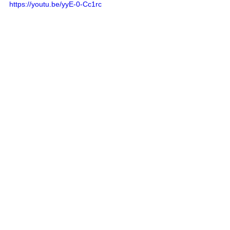
https://youtu.be/yyE-0-Cc1rc
Saiba Mais | Música
Ver tudo
Posts recentes