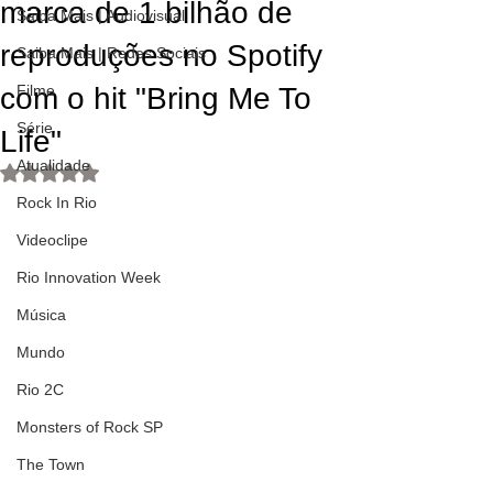
marca de 1 bilhão de
Saiba Mais | Audiovisual
reproduções no Spotify
Saiba Mais | Redes Sociais
com o hit "Bring Me To
Filme
Série
Life"
Atualidade
Avaliado com NaN de 5 estrelas.
Rock In Rio
Videoclipe
Rio Innovation Week
Música
Mundo
Rio 2C
Monsters of Rock SP
The Town