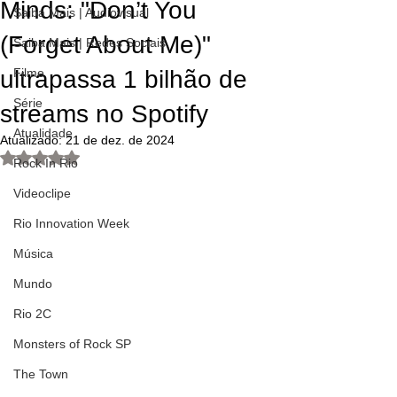
Minds: "Don’t You
Saiba Mais | Audiovisual
(Forget About Me)"
Saiba Mais | Redes Sociais
ultrapassa 1 bilhão de
Filme
Série
streams no Spotify
Atualidade
Atualizado:
21 de dez. de 2024
Avaliado com NaN de 5 estrelas.
Rock In Rio
Videoclipe
Rio Innovation Week
Música
Mundo
Rio 2C
Monsters of Rock SP
The Town