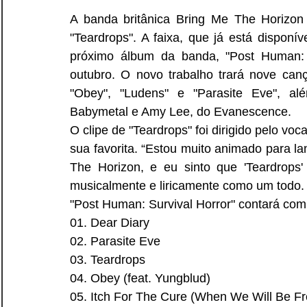
A banda britânica Bring Me The Horizon l
"Teardrops". A faixa, que já está disponív
próximo álbum da banda, "Post Human: 
outubro. O novo trabalho trará nove canç
"Obey", "Ludens" e "Parasite Eve", a
Babymetal e Amy Lee, do Evanescence.
O clipe de "Teardrops" foi dirigido pelo voc
sua favorita. “Estou muito animado para la
The Horizon, e eu sinto que 'Teardrops'
musicalmente e liricamente como um todo. 
"Post Human: Survival Horror" contará com 
01. Dear Diary
02. Parasite Eve
03. Teardrops
04. Obey (feat. Yungblud)
05. Itch For The Cure (When We Will Be F