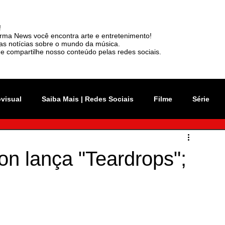
!
rma News você encontra arte e entretenimento!
mas notícias sobre o mundo da música.
e compartilhe nosso conteúdo pelas redes sociais.
ovisual
Saiba Mais | Redes Sociais
Filme
Série
vation Week
Música
Mundo
Rio 2C
on lança "Teardrops";
sil
News
Viralizou