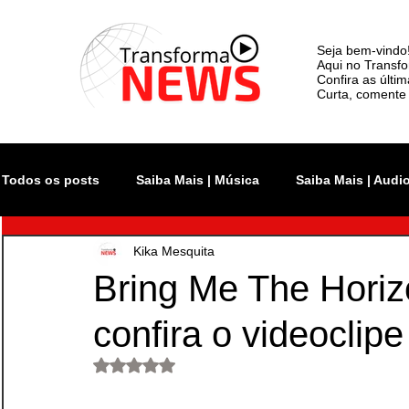
Seja bem-vindo
Aqui no Transfo
Confira as últi
Curta, comente 
Todos os posts
Saiba Mais | Música
Saiba Mais | Audi
Kika Mesquita
Atualidade
Rock In Rio
Videoclipe
Rio Inno
Bring Me The Horiz
confira o videoclipe
Monsters of Rock SP
The Town
Lollapalooza Bra
Avaliado com NaN de 5 estrelas.