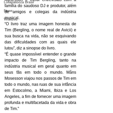
Lollapalooza Brasil
família do saudoso DJ e produtor, além 
News
de amigos e colegas da indústria 
musical. 
Viralizou
“O livro traz uma imagem honesta de 
Tim (Bergling, o nome real de Avicii) e 
sua busca na vida, não se esquivando 
das dificuldades com as quais ele 
lutou”, diz a sinopse do livro.
“É quase impossível entender o grande 
impacto de Tim Bergling, tanto na 
indústria musical em geral quanto em 
seus fãs em todo o mundo. Måns 
Mosesson viajou nos passos de Tim em 
todo o mundo, nas ruas de sua infância 
em Estocolmo, a Miami, Ibiza e Los 
Angeles, a fim de fornecer uma imagem 
profunda e multifacetada da vida e obra 
de Tim.”