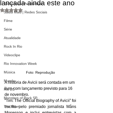
lançada ainda este ano
Saiba Mais | Audiovisual
Avaliado com NaN de 5 estrelas.
Saiba Mais | Redes Sociais
Filme
Série
Atualidade
Rock In Rio
Videoclipe
Rio Innovation Week
Música
Foto: Reprodução
Mundo
A história de Avicii será contada em um 
livro com lançamento previsto para 16 
Rio 2C
de novembro.
Monsters of Rock SP
“Tim: The Official Biography of Avicii” foi 
The Town
escrito pelo premiado jornalista Måns 
Mosesson e inclui entrevistas com a 