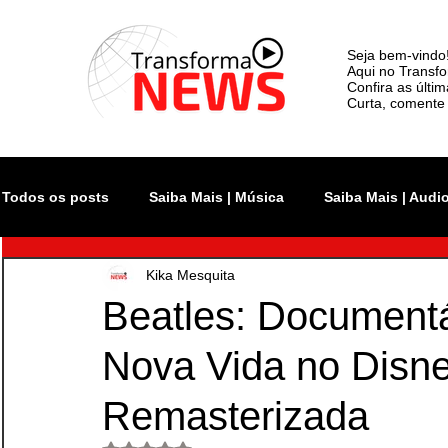
Seja bem-vindo
Aqui no Transfo
Confira as últi
Curta, comente 
Todos os posts
Saiba Mais | Música
Saiba Mais | Audi
Kika Mesquita
Atualidade
Rock In Rio
Videoclipe
Rio Inno
Beatles: Documentá
Nova Vida no Disn
Monsters of Rock SP
The Town
Lollapalooza Bra
Remasterizada