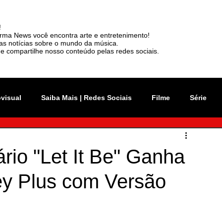
!
rma News você encontra arte e entretenimento!
mas notícias sobre o mundo da música.
e compartilhe nosso conteúdo pelas redes sociais.
ovisual
Saiba Mais | Redes Sociais
Filme
Série
vation Week
Música
Mundo
Rio 2C
rio "Let It Be" Ganha
ey Plus com Versão
sil
News
Viralizou