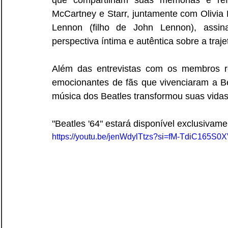
que compartilham suas memórias e refle
McCartney e Starr, juntamente com Olivia 
Lennon (filho de John Lennon), assin
perspectiva íntima e autêntica sobre a traj
Além das entrevistas com os membros re
emocionantes de fãs que vivenciaram a B
música dos Beatles transformou suas vidas
"Beatles '64" estará disponível exclusivam
https://youtu.be/jenWdylTtzs?si=fM-TdiC165S0