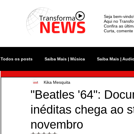
Seja bem-vindo
Aqui no Transfo
Confira as últi
Curta, comente 
Todos os posts
Saiba Mais | Música
Saiba Mais | Audi
Kika Mesquita
Atualidade
Rock In Rio
Videoclipe
Rio Inno
"Beatles '64": Doc
inéditas chega ao 
Monsters of Rock SP
The Town
Lollapalooza Bra
novembro