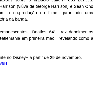
xões sobre o impacto cultural dos Beatles.  
Harrison (viúva de George Harrison) e Sean Ono 
am a co-produção do filme, garantindo uma 
etória da banda.
manescentes, "Beatles '64"  traz depoimentos 
eatlemania em primeira mão,  revelando como a 
.
ente no Disney+ a partir de 29 de novembro.
XV9H