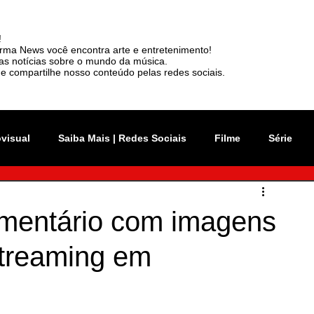
!
rma News você encontra arte e entretenimento!
mas notícias sobre o mundo da música.
e compartilhe nosso conteúdo pelas redes sociais.
ovisual
Saiba Mais | Redes Sociais
Filme
Série
vation Week
Música
Mundo
Rio 2C
umentário com imagens
streaming em
sil
News
Viralizou