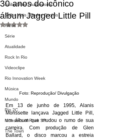
30 anos do icônico
Saiba Mais | Audiovisual
álbum Jagged Little Pill
Saiba Mais | Redes Sociais
Avaliado com NaN de 5 estrelas.
Filme
Série
Atualidade
Rock In Rio
Videoclipe
Rio Innovation Week
Música
Foto: Reprodução/ Divulgação 
Mundo
Em 13 de junho de 1995, Alanis 
Rio 2C
Morissette lançava Jagged Little Pill, 
um álbum que mudou o rumo de sua 
Monsters of Rock SP
carreira. Com produção de Glen 
The Town
Ballard, o disco marcou a estreia 