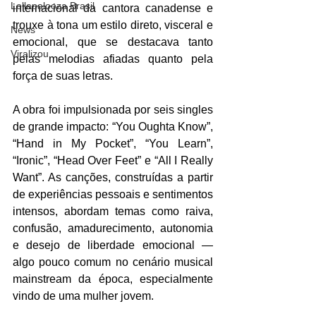
Lollapalooza Brasil
internacional da cantora canadense e 
trouxe à tona um estilo direto, visceral e 
News
emocional, que se destacava tanto 
Viralizou
pelas melodias afiadas quanto pela 
força de suas letras.
A obra foi impulsionada por seis singles 
de grande impacto: “You Oughta Know”, 
“Hand in My Pocket”, “You Learn”, 
“Ironic”, “Head Over Feet” e “All I Really 
Want”. As canções, construídas a partir 
de experiências pessoais e sentimentos 
intensos, abordam temas como raiva, 
confusão, amadurecimento, autonomia 
e desejo de liberdade emocional — 
algo pouco comum no cenário musical 
mainstream da época, especialmente 
vindo de uma mulher jovem.