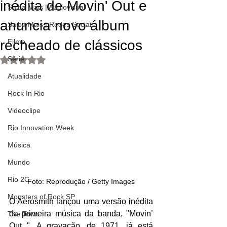
inédita de Movin' Out e
Saiba Mais | Audiovisual
anuncia novo álbum
Saiba Mais | Redes Sociais
recheado de clássicos
Filme
Série
Avaliado com NaN de 5 estrelas.
Atualidade
Rock In Rio
Videoclipe
Rio Innovation Week
Música
Mundo
Rio 2C
Foto: Reprodução / Getty Images
Monsters of Rock SP
O Aerosmith lançou uma versão inédita 
da primeira música da banda, "Movin’ 
The Town
Out ". A gravação, de 1971, já está 