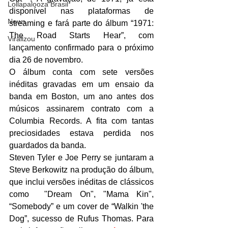
Lollapalooza Brasil
disponível nas plataformas de 
News
streaming e fará parte do álbum “1971: 
The Road Starts Hear”, com 
Viralizou
lançamento confirmado para o próximo 
dia 26 de novembro.
O álbum conta com sete versões 
inéditas gravadas em um ensaio da 
banda em Boston, um ano antes dos 
músicos assinarem contrato com a 
Columbia Records. A fita com tantas 
preciosidades estava perdida nos 
guardados da banda. 
Steven Tyler e Joe Perry se juntaram a 
Steve Berkowitz na produção do álbum, 
que inclui versões inéditas de clássicos 
como  "Dream On", "Mama Kin", 
“Somebody” e um cover de “Walkin 'the 
Dog”, sucesso de Rufus Thomas. Para 