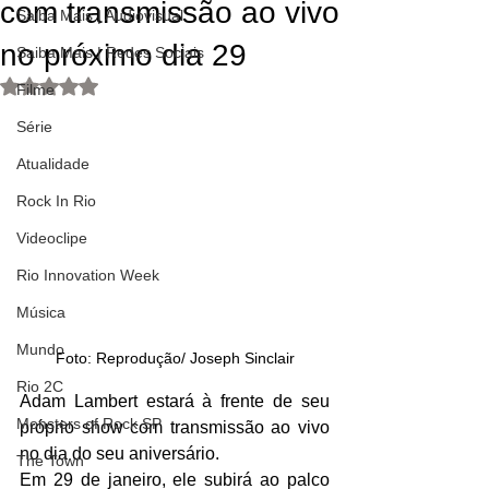
com transmissão ao vivo
Saiba Mais | Audiovisual
no próximo dia 29
Saiba Mais | Redes Sociais
Avaliado com NaN de 5 estrelas.
Filme
Série
Atualidade
Rock In Rio
Videoclipe
Rio Innovation Week
Música
Mundo
Foto: Reprodução/ Joseph Sinclair
Rio 2C
Adam Lambert estará à frente de seu 
Monsters of Rock SP
próprio show com transmissão ao vivo 
no dia do seu aniversário. 
The Town
Em 29 de janeiro, ele subirá ao palco 