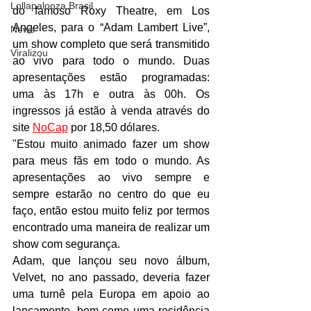
Lollapalooza Brasil
do famoso Roxy Theatre, em Los 
Angeles, para o “Adam Lambert Live”, 
News
um show completo que será transmitido 
Viralizou
ao vivo para todo o mundo. Duas 
apresentações estão programadas: 
uma às 17h e outra às 00h. Os 
ingressos já estão à venda através do 
site
NoCap
 por 18,50 dólares.
"Estou muito animado fazer um show 
para meus fãs em todo o mundo. As 
apresentações ao vivo sempre e 
sempre estarão no centro do que eu 
faço, então estou muito feliz por termos 
encontrado uma maneira de realizar um 
show com segurança.
Adam, que lançou seu novo álbum, 
Velvet, no ano passado, deveria fazer 
uma turnê pela Europa em apoio ao 
lançamento, bem como uma residência 