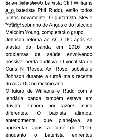
Lollapalooza Brasil
Brian Johnson, o baixista Cliff Williams 
e o baterista Phil Rudd), estão todos 
News
juntos novamente. O guitarrista Stevie 
Viralizou
Young, sobrinho de Angus e do falecido 
Malcolm Young, completará o grupo.
Johnson retorna ao AC / DC após se 
afastar da banda em 2016 por 
problemas de saúde envolvendo 
possível perda auditiva. O vocalista do 
Guns N 'Roses, Axl Rose, substituiu 
Johnson durante a turnê mais recente 
do AC / DC no mesmo ano.
O futuro de Williams e Rudd com a 
lendária banda também estava em 
dúvida, embora por razões muito 
diferentes. O baixista afirmou, 
anteriormente, que planejava se 
aposentar após a turnê de 2016, 
enquanto o baterista enfrentou 