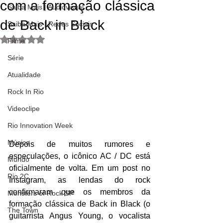
com a formação clássica
Saiba Mais | Audiovisual
de Back in Black
Saiba Mais | Redes Sociais
Avaliado com NaN de 5 estrelas.
Filme
Série
Atualidade
Rock In Rio
Videoclipe
Rio Innovation Week
Música
Depois de muitos rumores e 
especulações, o icônico AC / DC está 
Mundo
oficialmente de volta. Em um post no 
Rio 2C
Instagram, as lendas do rock 
confirmaram que os membros da 
Monsters of Rock SP
formação clássica de Back in Black (o 
The Town
guitarrista Angus Young, o vocalista 