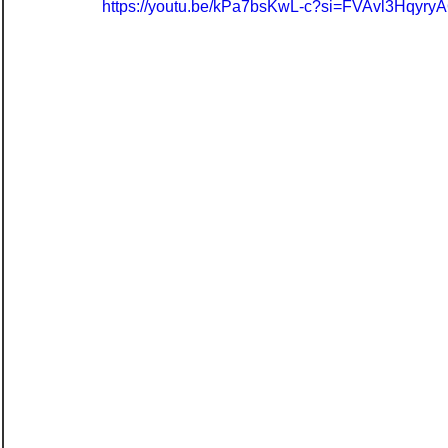
https://youtu.be/kPa7bsKwL-c?si=FVAvl3Hqyr