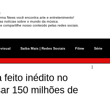
!
rma News você encontra arte e entretenimento!
mas notícias sobre o mundo da música.
e compartilhe nosso conteúdo pelas redes sociais.
ovisual
Saiba Mais | Redes Sociais
Filme
Série
vation Week
Música
Mundo
Rio 2C
feito inédito no
sar 150 milhões de
sil
News
Viralizou