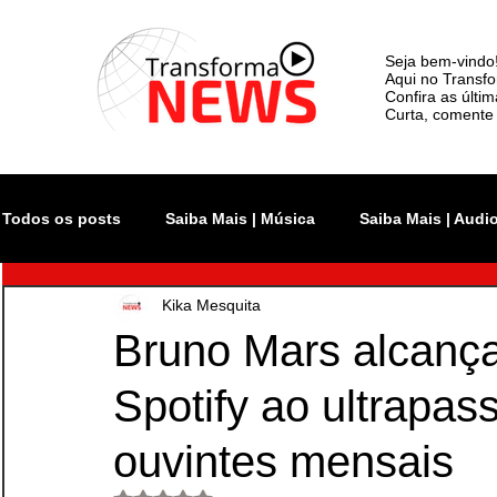
Seja bem-vindo
Aqui no Transfo
Confira as últi
Curta, comente 
Todos os posts
Saiba Mais | Música
Saiba Mais | Audi
Kika Mesquita
Atualidade
Rock In Rio
Videoclipe
Rio Inno
Bruno Mars alcança 
Spotify ao ultrapas
Monsters of Rock SP
The Town
Lollapalooza Bra
ouvintes mensais