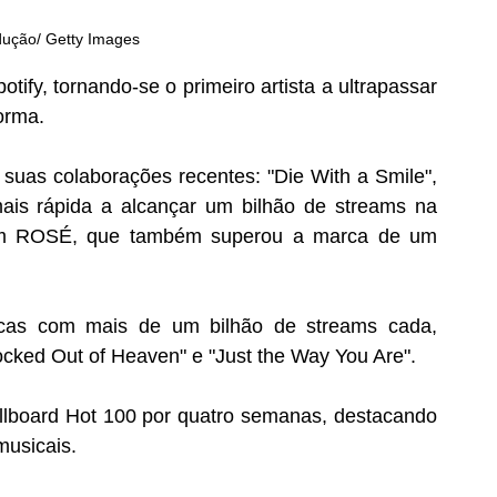
dução/ Getty Images 
tify, tornando-se o primeiro artista a ultrapassar 
orma. 
suas colaborações recentes: "Die With a Smile", 
is rápida a alcançar um bilhão de streams na 
a com ROSÉ, que também superou a marca de um 
cas com mais de um bilhão de streams cada, 
Locked Out of Heaven" e "Just the Way You Are". 
illboard Hot 100 por quatro semanas, destacando 
musicais. 