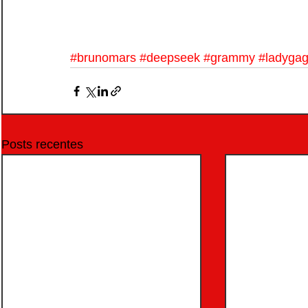
#brunomars
#deepseek
#grammy
#ladyga
Posts recentes